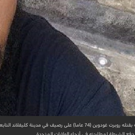
وكان ستيف ستيفنز مشتبه بقتله روبرت غودوين (74 عاما) على رصيف 
فع الشرطة لمطاردته في أنحاء الولايات المتحدة.