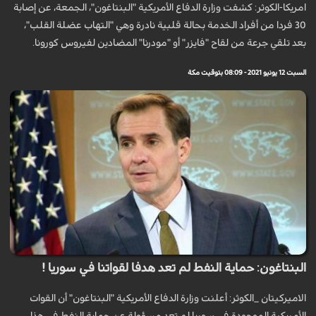
امريكا-الكوثر: كشفت وزارة الدفاع الأمريكية "البنتاغون"، الجمعة، عن إصابة
30 فردا من أفراد الخدمة بحالة قلبية نادرة وهي "التهاب عضلة القلب"،
بعد تلقي جرعة من لقاح "فايزر" أو "مودرنا" المضادين لفيروس كورونا.
السبت 12 يونيو 2021 - 08:09 بتوقيت مكة
البنتاغون: حماية النفط لم تعد هدفا لقواتنا في سوريا !
الاميركيتان _الكوثر: أعلنت وزارة الدفاع الأمريكية "البنتاغون" أن القوات