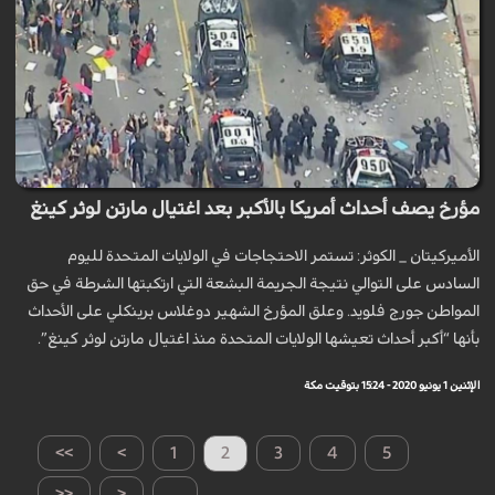
مؤرخ يصف أحداث أمريكا بالأكبر بعد اغتيال مارتن لوثر كينغ
الأميركيتان _ الكوثر: تستمر الاحتجاجات في الولايات المتحدة لليوم
السادس على التوالي نتيجة الجريمة البشعة التي ارتكبتها الشرطة في حق
المواطن جورج فلويد. وعلق المؤرخ الشهير دوغلاس برينكلي على الأحداث
بأنها “أكبر أحداث تعيشها الولايات المتحدة منذ اغتيال مارتن لوثر كينغ”.
الإثنين 1 يونيو 2020 - 15:24 بتوقيت مكة
>>
>
1
2
3
4
5
<<
<
...