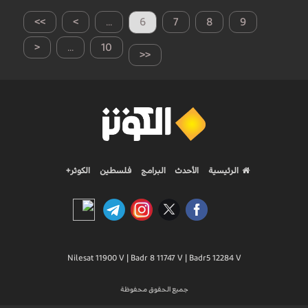
>>
>
...
6
7
8
9
<
...
10
<<
الرئيسية
الأحدث
البرامج
فلسطين
الكوثر+
Nilesat 11900 V | Badr 8 11747 V | Badr5 12284 V
جميع الحقوق محفوظة