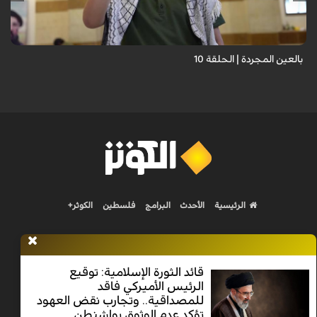
حيث نستمع فيه إلى شهاداتٍ حيّةٍ لأشخاص عايشوا التفجيرات والدمار، فنرى
بعيونهم ت...
بالعين المجردة | الحلقة 10
الرئيسية
الأحدث
البرامج
فلسطين
الكوثر+
قائد الثورة الإسلامية: توقيع
الرئيس الأميركي فاقد
Nilesat 11900 V | Badr 8 11747 V | Badr5 12284 V
للمصداقية.. وتجارب نقض العهود
تؤكد عدم الوثوق بواشنطن