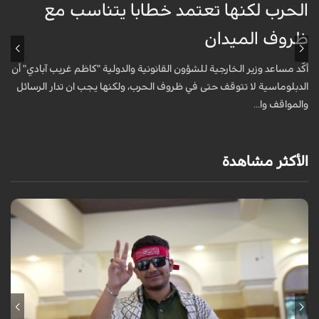
الحرب لكنها تعتمد خطابا يتناسب مع
و
ظروف الميدان
و
إ
أكّد مساعد وزير الخارجية للشؤون القانونية والدولية "كاظم غريب آبادي" أن
الدبلوماسية لا تتوقف حتى في ظروف الحرب، ولكنها يجب ان تدار الرسائل
والمواقف وا...
الأكثر مشاهدة
برنامج "بالعين المجردة" هو توثيق إنسانيٌّ شجاعٌ للحياة تحت وطأة الحرب،