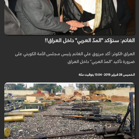
الغانم: سنؤكد "المدّ العربي" داخل العراق!!
العراق-الكوثر: أكد مرزوق علي الغانم رئيس مجلس الأمة الكويتي على
ضرورة تأكيد "المدّ العربي" داخل العراق.
الخميس 28 فبراير 2019 - 13:04 بتوقيت مكة