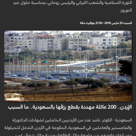
الثورة الاسلامية والشعب الايراني والرئيس روحاني، بمناسبة حلول عيد
النوروز.
السبت 23 مارس 2019 - 21:30 بتوقيت مكة
الإردن.. 200 عائلة مهددة بقطع رزقها بالسعودية.. ما السبب
السعودية - الكوثر: ناشد عدد من الأردنيين الحاملين لشهادات الدكتوراة
والماجستير والعاملين في السعودية، الحكومة في الأردن، التدخل للحيلولة
دون إنهاء عقودهم من جامعة حائل الواقعة بمدينة حائل شمال غرب