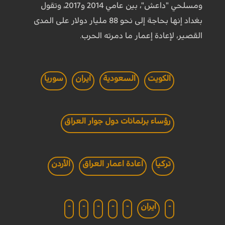
ومسلحي "داعش"، بين عامي 2014 و2017، وتقول
بغداد إنها بحاجة إلى نحو 88 مليار دولار على المدى
القصير، لإعادة إعمار ما دمرته الحرب.
الكويت
السعودية
ايران
سوريا
رؤساء برلمانات دول جوار العراق
تركيا
اعادة اعمار العراق
الأردن
-
ايران
-
-
-
-
-