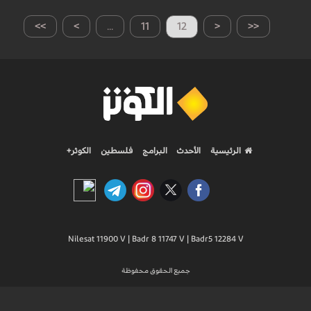
>>
>
...
11
12
<
<<
الرئيسية
الأحدث
البرامج
فلسطين
الكوثر+
Nilesat 11900 V | Badr 8 11747 V | Badr5 12284 V
جميع الحقوق محفوظة