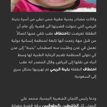
وقالت مصادر يمنية مقربة ممن تبقى من أسرة بثينة
الريمي، التي تحولت قضيتها الى قضية رأي عام، أن
الطفلة تعرضت لل
اختطاف
عقب تلقي عمها اتصالاً
من قبل جهة زعمت أنها تابعة لمنظمة إنسانية دولية
تعمل في عدن وطلبت منه اصطحاب "بثينة" إلى عدن
كي تتولى المنظمة تقديم الرعاية الطبية لها وسط
أنباء عن نقلها إلى الرياض، وقال المصدر انه عقب
اختطاف
الطفلة
بثينة الريمي
تم تهريبها بشكل سري
إلى السعودية.
ودعا رئيس اللجان الشعبية اليمنية، محمد علي
الحوثي كل
الناشطين
و
الحقوقيين
برفع قضية حضانة