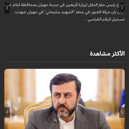
صرّح رئيس مقرّ النقل لزيارة لأربعين في مدينة مهران بمحافظة ايلام غرب
ص
ايران بان حركة العبور في منفذ "الشهيد سليماني" في مهران شهدت
ا
تسجيل الرقم القياسي ...
ت
الأكثر مشاهدة
قال نائب وزير الخارجية الإيراني كاظم غريب آبادي، إن إيران لن تقبل بالتدخل
الأجنبي في مضيق هرمز.