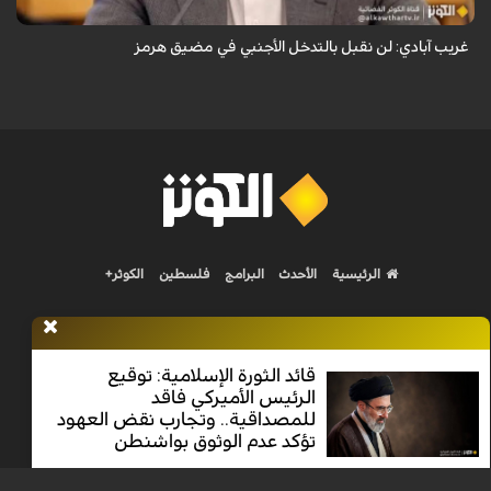
غريب آبادي: لن نقبل بالتدخل الأجنبي في مضيق هرمز
الرئيسية
الأحدث
البرامج
فلسطين
الكوثر+
قائد الثورة الإسلامية: توقيع
الرئيس الأميركي فاقد
Nilesat 11900 V | Badr 8 11747 V | Badr5 12284 V
للمصداقية.. وتجارب نقض العهود
تؤكد عدم الوثوق بواشنطن
جميع الحقوق محفوظة