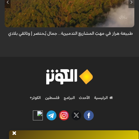
من قلب طبيعة هراز التي كانت يوماً من أجمل الموائل الطبيعية في إيران، يحذر
المعد من كارثة بيئية: "وحش الأعمال والمشاريع التدميرية تنهش بجسم
طبيعة إيران...
طبيعة هراز في مهبّ المشاريع التدميرية... جمال يُحتضر | وثائقي بلادي
الرئيسية
الأحدث
البرامج
فلسطين
الكوثر+
Nilesat 11900 V | Badr 8 11747 V | Badr5 12284 V