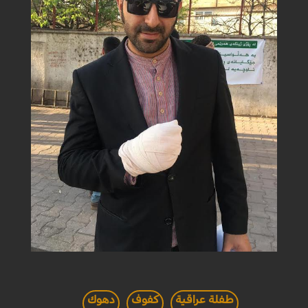
طفلة عراقية
كفوف
دهوك