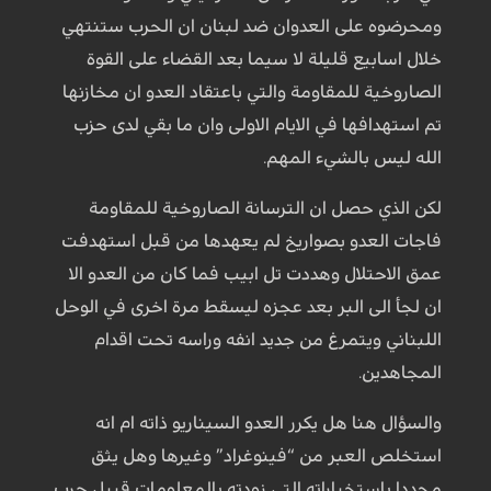
ومحرضوه على العدوان ضد لبنان ان الحرب ستنتهي
خلال اسابيع قليلة لا سيما بعد القضاء على القوة
الصاروخية للمقاومة والتي باعتقاد العدو ان مخازنها
تم استهدافها في الايام الاولى وان ما بقي لدى حزب
الله ليس بالشيء المهم.
لكن الذي حصل ان الترسانة الصاروخية للمقاومة
فاجات العدو بصواريخ لم يعهدها من قبل استهدفت
عمق الاحتلال وهددت تل ابيب فما كان من العدو الا
ان لجأ الى البر بعد عجزه ليسقط مرة اخرى في الوحل
اللبناني ويتمرغ من جديد انفه وراسه تحت اقدام
المجاهدين.
والسؤال هنا هل يكرر العدو السيناريو ذاته ام انه
استخلص العبر من “فينوغراد” وغيرها وهل يثق
مجددا باستخباراته التي زودته بالمعلومات قبيل حرب