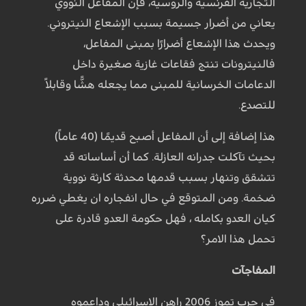
التجارية الفرنسية والروسية، فإن المفاعل النووي
يعاني من أضرار جسيمة بسبب الإشعاع النيتروني.
ويحدث هذا الإشعاع أضرارًا بمبنى المفاعل،
فالنيترونات تنتج فقاعات غازية صغيرة داخل
الدعامات الخرسانية للمبنى مما يجعله هشًّا وقابلاً
للتصدع.
هذا إضافة إلى أن المفاعل أصبح قديمًا (40 عاماً)
بحيث تآكلت جدرانه العازلة. كما أن أساساته قد
تتشقق وتنهار بسبب قدمها محدثة كارثة نووية
ضخمة. ومن المتوقع في حال انفجاره ان يغطي ضرره
كيان العدو بكامله ، فهل حكومة العدو قادرة على
تحمل هذا الامر؟
المفاجآت
في حرب تموز 2006 راهن الاسرائيلي وداعموه