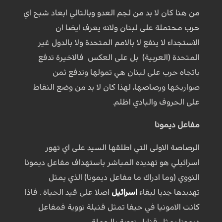
من هنا كان لا بد من لجم العدو وبالتالي ابعاد شبح اي
حرب محتملة على لبنان ولانه يعرف ايضا ان
الاستجداء لا ينفع لا بالامم المتحدة ولا بالدول غير
المتحدة (العربية) بل على العكس فالاخيرة تدفع
باتجاه حرب على لبنان هي تمولها وتدفع ثمن
صواريخها ورصاصها، لهذا كان لا بد من وضع النقاط
على الحروف والبادي اظلم.
مفاعل ديمونا
الرصاصة الاولى التي اطلقها السيد على اي تهور
اسرائيلي هو تهديده المباشر باستهداف مفاعل ديمونا
النووي (وما ادراك ما مفاعل ديمونا) الذي يمثل
تهديدها جديا لبقاء
اسرائيل
اصلا على قيد الحياة . فاذا
كانت الامونيا في حيفا تمثل قنبلة نووية فمفاعل
ديمونا يمثل قنابل نووية بالجملة.