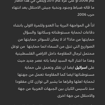
عام 2006 او على غزة عام 2011 ويكفي في هذا الاطار
ما قاله ضباط وجنود ونخبة جيش الاحتلال بعد انتهاء
حرب 2006.
اذاً في المواجهة البرية بدأ العدو وللمرة الاولى بانشاء
دفاعات لحماية مستوطناته وسكانها. والسؤال
حمايتها من ماذا؟ اذ لا يمكن للسواتر حمايتها من
الصواريخ التي تنزل من السماء انما حمايتها من توغل
محتمل لرجال المقاومة داخل الاراضي الفلسطينية
وهذا ما اشار اليه السيد ايضا بانه عصر جديد حيث
على
اسرائيل
ايضا ان تفكر وتعمل على حماية
مستوطناتها ايضا كما المقاومة تعمل من جهتها
لحماية اهلها وقراها ما يشير الى توازن كان مفقودا
منذ تاسيس الكيان بين الجبهات العربية من جهة
والاحتلال من جهة اخرى.