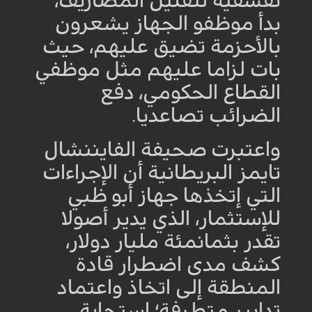
تقشفية لتقليل المصاريف،
بدأ موظفو الجهاز يشعرون
بالأحزمة تضيق عليهم، حيث
بات لزاما عليهم مثل موظفي
القطاع الحكومي، دفع
الضرائب تصاعديا
.
واعتبرت صحيفة الفايننشال
تايمز البريطانية أن الإجراءات
التي إتخذها جهاز أبو ظبي
للإستثمار، الذي يدير أصولا
تقدر بثمانمئة مليار دولار،
كشف مدى اضطرار قادة
المنطقة إلى اتخاذ واعتماد
تدابير متطرفة؛ استجابة