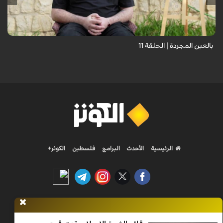
حيث نستمع فيه إلى شهاداتٍ حيّةٍ لأشخاص عايشوا التفجيرات والدمار، فنرى
بعيونهم ت...
بالعين المجردة | الحلقة 11
الرئيسية
الأحدث
البرامج
فلسطين
الكوثر+
Nilesat 11900 V | Badr 8 11747 V | Badr5 12284 V