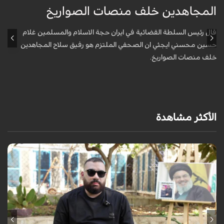
المجاهدين خلف منصات الصواريخ
و
قال رئيس السلطة القضائية في ايران حجة الاسلام والمسلمين غلام
أ
حسين محسني ايجئي ان الصحفي الملتزم هو رفيق سلاح المجاهدين
ه
خلف منصات الصواريخ.
الأكثر مشاهدة
برنامج "بالعين المجردة" هو توثيق إنسانيٌّ شجاعٌ للحياة تحت وطأة الحرب،