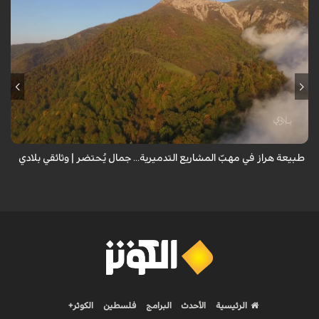
من قلب طبيعة هراز التي كانت يوماً من أجمل الموائل الطبيعية في إيران، يحذر
المعد من كارثة بيئية: "وحش الأعمال والمشاريع التدميرية تنهش بجسم
طبيعة إيران...
طبيعة هراز في مهبّ المشاريع التدميرية... جمال يُحتضر | وثائقي بلادي
الرئيسية
الأحدث
البرامج
فلسطين
الكوثر+