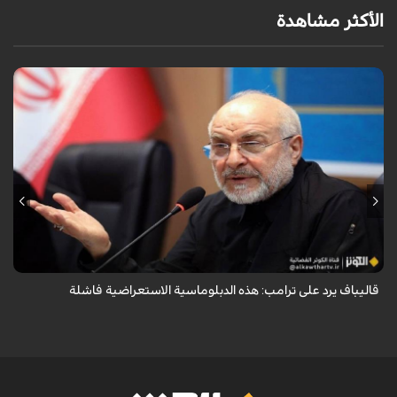
الأكثر مشاهدة
أكد رئيس مجلس الشورى الإسلامي الإيراني أن التصريحات الاستعراضية
والتهديدات المتكررة لم تعد تُجدي نفعاً، واصفاً إياها بالدبلوماسية الفاشلة.
قاليباف يرد على ترامب: هذه الدبلوماسية الاستعراضية فاشلة