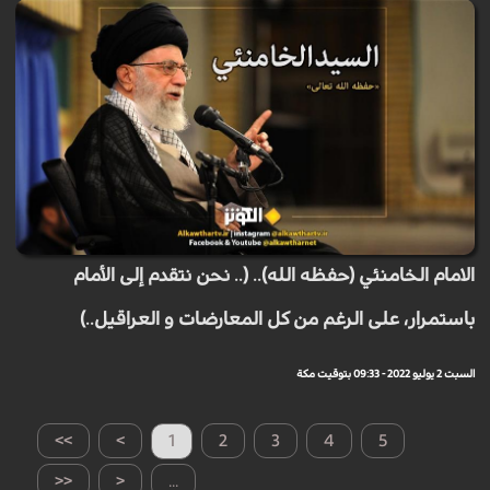
الامام الخامنئي (حفظه الله).. (.. نحن نتقدم إلى الأمام
باستمرار، على الرغم من كل المعارضات و العراقيل..)
السبت 2 يوليو 2022 - 09:33 بتوقيت مكة
>>
>
1
2
3
4
5
<<
<
...