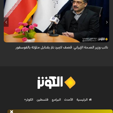
قال معاون وزير الصحة الإيراني لشؤون البحوث والتكنولوجيا، شاهين آخوندزاده،
إن التحقيقات التي أجرتها وزارة الصحة بشأن قصف مدينة لامِرد في محافظة
فارس أظ...
نائب وزير الصحة الإيراني: قصف لامِرد تمّ بقنابل ملوّثة بالفوسفور
الرئيسية
الأحدث
البرامج
فلسطين
الكوثر+