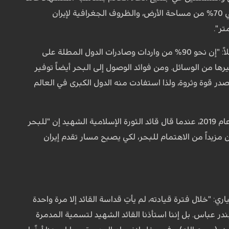
الأمة الإيرانية، أشار إلى أهمية القوة البحرية والتنمية البحرية في العالم، قائلاً: "يغطي الماء حوالي 70% من مساحة الأرض، والظروف الجغرافية لإيران
أكد نائب منسق الجيش على ضرورة استفادة إيران الإسلامية بشكل أكبر من مواردها البحرية، قائلاً: "إن نحو 90% من واردات وصادرات الدول المطلة على
يرها من الوسائل. ومن فوائد الوصول إلى البحر أيضاً توفير
صدر قوة وثروة، ولذا استفادت منه الدول الكبرى في العالم
وأضاف نائب منسق الجيش، مستذكراً تصريحات قائد الثورة الإسلامية الشهيد بشأن البحر: "في عام 2019، عندما قال قائد الثورة الإسلامية الشهيد إن "للبحر
 مزيداً من الاهتمام للبحر، لكي يصبح مسار تقدم إيران
خلال فترة قيادته، لم يأتِ قداسة القائد إلا مرة واحدة
الجيش البحري في بندر عباس. بل إننا استأذنا القائد الشهيد لتسمية المدمرة