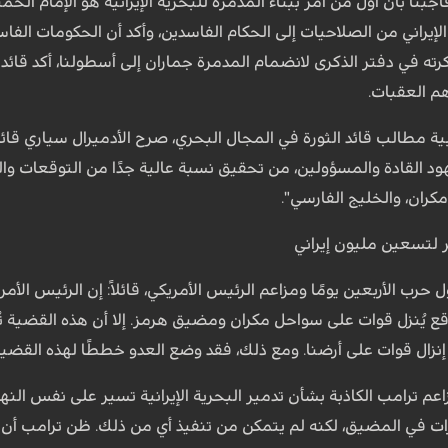
بنا بأن أول من أمر ببناء المدمرة للبحرية الإيرانية هو الإمام الخم
يراني من الصلاحيات إلى الحكام الفاسدين، وأكد أن الحكومات الف
ته في دفتر الذكرى لانضمام المدمرة جماران إلى أسطولنا، أكد قائد
هم العقبات.
ية مطالب قائد الثورة في المجال البحري، صرح الأدميرال سياري قا
جهود القادة والمسؤولين، من تحقيق نسبة عالية جدًا من التوقعات وا
كران، والخليج الفارسي".
مر لتسعين مليون إيراني
حرب الأربعين يومًا ومزاعم الرئيس الأمريكي، قائلاً: إن الرئيس الأم
ع يُنزل قوات على سواحل مكران ومضيق هرمز. إلا أن هذه القضية تُعدّ
إنزال قوات على أرضنا. ومع ذلك، فقد وضع العدو خططًا لهذه القضي
زاعم ترامب الكاذبة بشأن تدمير البحرية الإيرانية تسير على نفس ال
 في المضيق، لكنه لم يتمكن من تنفيذ أي من ذلك. ظن ترامب أن إير