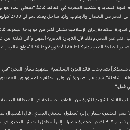
لبحر من الشمال والجنوب، ولها ساحل يمتد لحوالي 2700 كيلومتر".
مية، تتم عبر البحر، وذلك لأن التجارة البحرية أسهل وأقل تكلفة من غ
صادر الطاقة المتجددة، كالطاقة الأحفورية وطاقة الأمواج. فالبحر م
لدولة الشاملة"، شدد على ضرورة أن يولي الحكام والمسؤولون المعنيون
 قبل."
 القائد الشهيد للثورة من القوات المسلحة في المنطقة البحرية
 المدمرة جماران إلى أسطول الجيش البحري، قال الأدميرال سياري: "
لتدشين أمرٍ ما، وكان ذلك في فبراير ٢٠٠٩ لضم المدمرة جماران إلى أسطول 