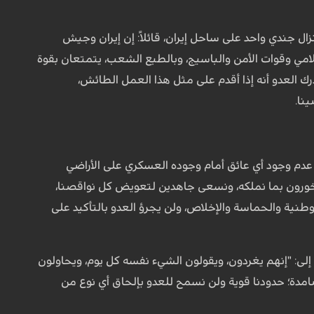
ل جندي واحد على ساحل إيران، قائلاً: إن إيران وجيش
سلامي وقوات الأمن والباسيج، وبالطبع الشعب، يتمتعان بقوة
ك العدو أنه إذا أقدم على مثل هذا العمل الطائش،
نا.
ت عدم وجود أي عائق أمام وجوده العسكري على الأراضي
نا فخورون بما نملكه، ونسعى جاهدين لتعويض كل نواقصنا،
نية والحماسة والإخلاص، ولن يجرؤ العدو بالتأكيد على
ً إلى: "إنهم يغردون، ويقولون الشيء نفسه كل يوم، ويحاولون
صامدة؛ حدودنا قوية ولن نسمح للعدو بإلحاق أي نوع من