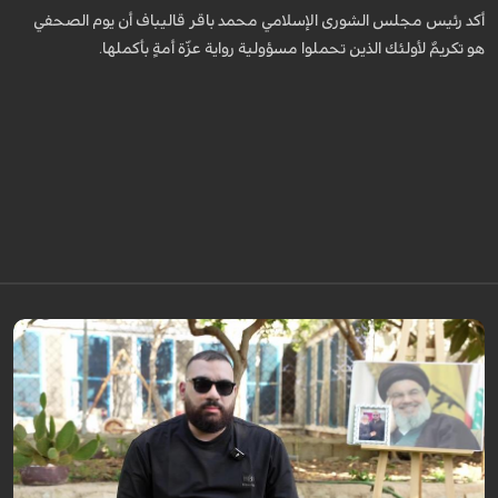
أكد رئيس مجلس الشورى الإسلامي محمد باقر قاليباف أن يوم الصحفي
هو تكريمٌ لأولئك الذين تحملوا مسؤولية رواية عزّة أمةٍ بأكملها.
برنامج "بالعين المجردة" هو توثيق إنسانيٌّ شجاعٌ للحياة تحت وطأة الحرب، حيث