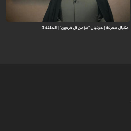
مكيال معرفة | حزقيال "مؤمن آل فرعون" | الحلقة 3
ا
ا