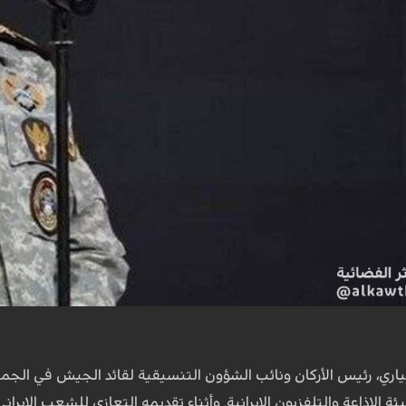
اري، رئيس الأركان ونائب الشؤون التنسيقية لقائد الجيش في الجمهور
لهيئة الإذاعة والتلفزيون الإيرانية. وأثناء تقديمه التعازي للشعب ال