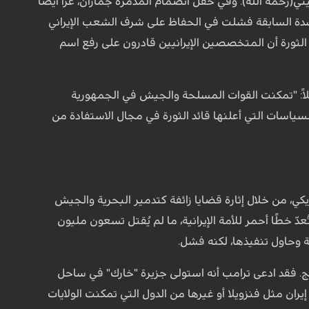
يني(رحمه الله). وفي حفل انضمام المدمرة جماران، عزا أيضًا
اسدة السابقة فشلت في الحفاظ على شرف الشعب الإيراني
 الثورة أن المتخصصين الإيرانيين قادرون على رفع اسم
ئلاً: "تمكنت القوات المسلحة والجيش في الجمهورية
لسياسات التي أعلنها قائد الثورة في مجال الاستفادة من
ريكي، من خلال إثارة قضايا زائفة كتدمير البحرية والجيش
 خطًا أحمر للأمة الإيرانية، ما لم يُقتل تسعون مليون
ة وحاول تنفيذها، لكنه فشل.
نهج. فقد ادعى ترامب أنه استولى جزيرة "خارك" في ساحل
ان مثل فنزويلا أو غيرها من الدول التي تمكنت الولايات