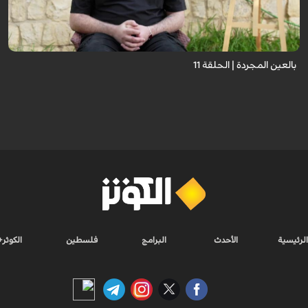
نستمع فيه إلى شهاداتٍ حيّةٍ لأشخاص عايشوا التفجيرات والدمار، فنرى بعيونهم
ت...
بالعين المجردة | الحلقة 11
الرئيسية
الأحدث
البرامج
فلسطين
الكوثر+