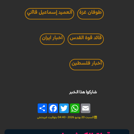
طوفان غزة
العميد إسماعيل قاآني
قائد قوة القدس
اخبار ايران
أخبار فلسطين
شاركوا هذا الخبر
Share
Facebook
Twitter
WhatsApp
Email
السبت 20 يونيو 2026 - 04:40 بتوقيت غرينتش