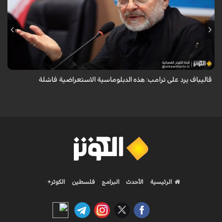
أكد رئيس مجلس الشورى الإسلامي الإيراني أن التصريحات الاستعراضية
والتهديدات المتكررة لم تعد تُجدي نفعاً، واصفاً إياها بالدبلوماسية الفاشلة.
قاليباف يرد على ترامب: هذه الدبلوماسية الاستعراضية فاشلة
الرئيسية
الأحدث
البرامج
فلسطين
الكوثر+