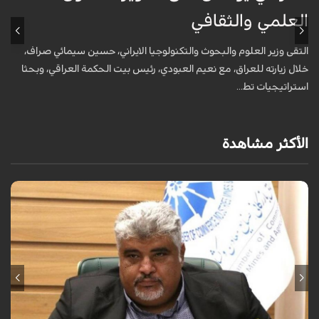
العلمي والثقافي
ق
ب
التقى وزير العلوم والبحوث والتكنولوجيا الايراني، حسين سيمائي صراف،
خلال زيارته للعراق، مع نعيم العبودي، رئيس بيت الحكمة العراقي، وبحثا
استراتيجيات تط...
الأكثر مشاهدة
صرّح رئيس غرفة التجارة والصناعة والمناجم والزراعة في محافظة يزد مجتبى
دستمالجيان بان المؤتمر الدولي الثاني للاستثمار بين الجمهورية الاسلامية
الايرانية...