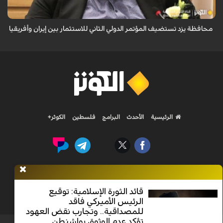
محافظة يزد تستضيف المؤتمر الدولي الثاني للاستثمار بين إيران وأفريقيا
الرئيسية
الأحدث
البرامج
فلسطين
الكوثر+
Nilesat 11900 V | Badr 8 11747 V | Badr5 12284 V
قائد الثورة الإسلامية: توقيع
الرئيس الأميركي فاقد
جميع الحقوق محفوظة
للمصداقية.. وتجارب نقض العهود
تؤكد عدم الوثوق بواشنطن