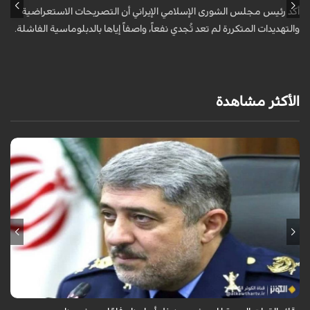
أكد رئيس مجلس الشورى الإسلامي الإيراني أن التصريحات الاستعراضية
ق
والتهديدات المتكررة لم تعد تُجدي نفعاً، واصفاً إياها بالدبلوماسية الفاشلة.
ت
ا
الأكثر مشاهدة
قال قائد القوات الجوية للجيش الايراني العميد الطيار بهمن بهمرد "ان القوات
الجوية للجيش ستبذل الأرواح دفاعًا عن الشعب الإيراني".