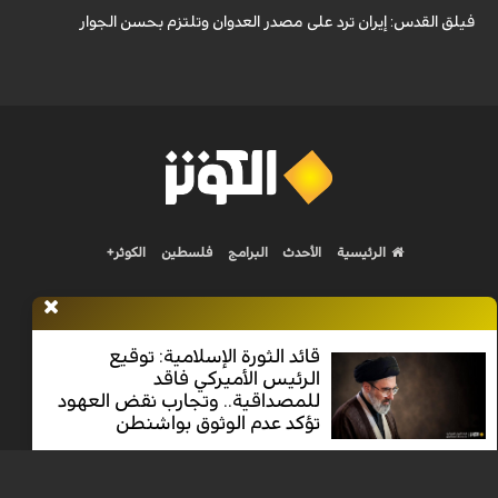
فيلق القدس: إيران ترد على مصدر العدوان وتلتزم بحسن الجوار
الرئيسية
الأحدث
البرامج
فلسطين
الكوثر+
قائد الثورة الإسلامية: توقيع
الرئيس الأميركي فاقد
Nilesat 11900 V | Badr 8 11747 V | Badr5 12284 V
للمصداقية.. وتجارب نقض العهود
تؤكد عدم الوثوق بواشنطن
جميع الحقوق محفوظة