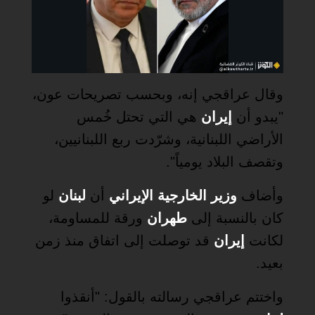
وقال عراقجي إنه، وبحسب تصريحات عون،
"يبدو أن
إيران
هي التي تحتل خُمس
الأراضي اللبنانية، وشرّدت ربع اللبنانيين،
وتقصف البلاد يومياً".
وأضاف
وزير الخارجية الإيراني
أن
لبنان
لو
كان بالنسبة إلى
طهران
ورقة للمساومة،
لكانت
إيران
قد توصلت إلى اتفاق منذ زمن
بعيد.
واختتم عراقجي رسالته بالقول: "أنقذوا