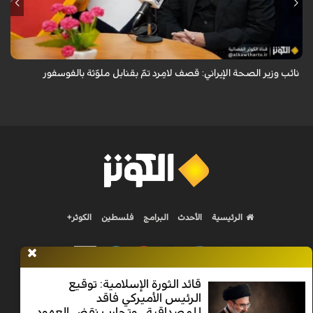
قال معاون وزير الصحة الإيراني لشؤون البحوث والتكنولوجيا، شاهين آخوندزاده،
إن التحقيقات التي أجرتها وزارة الصحة بشأن قصف مدينة لامِرد في محافظة
فارس أظ...
نائب وزير الصحة الإيراني: قصف لامِرد تمّ بقنابل ملوّثة بالفوسفور
الرئيسية
الأحدث
البرامج
فلسطين
الكوثر+
قائد الثورة الإسلامية: توقيع
الرئيس الأميركي فاقد
Nilesat 11900 V | Badr 8 11747 V | Badr5 12284 V
للمصداقية.. وتجارب نقض العهود