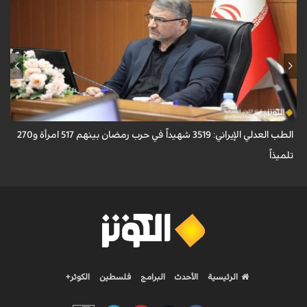
أعلن رئيس منظمة الطب العدلي الإيرانية، عباس مسجدي، أن عدد ضحايا حرب
رمضان بلغ 3519 شهيداً، بينهم 517 امرأة و270 تلميذاً.
الطب العدلي الإيراني: 3519 شهيداً في حرب رمضان بينهم 517 امرأة و270
تلميذاً
الرئيسية
الأحدث
البرامج
فلسطين
الكوثر+