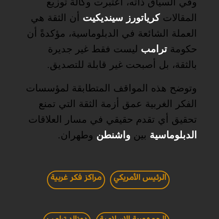
وفي السياق ذاته، اعتبرت وكالة
توزيع
المقالات
كرياتورز سينديكيت
أن الثقة هي
العملة الشائعة في الدبلوماسية، مؤكدةً أن
حكومة
ترامب
ليست فقط غير جديرة
بالثقة، بل أصبحت غير قابلة للتصديق.
وتوضح هذه المواقف المتطابقة لمؤسسات
الفكر الغربية عمق أزمة الثقة التي تمنع
تحقيق أي تقدم حقيقي في مسار العلاقات
الدبلوماسية
بين
واشنطن
وطهران.
الرئيس الأمريكي
مراكز فكر غربية
الجمهورية الإسلامية
دونالد ترامب