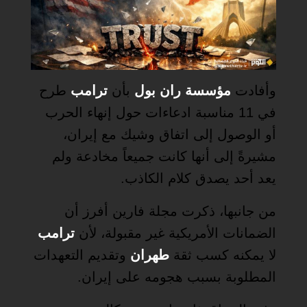
وأفادت
مؤسسة ران بول
بأن
ترامب
طرح
في 11 مناسبة ادعاءات حول إنهاء الحرب
أو الوصول إلى اتفاق وشيك مع إيران،
مشيرةً إلى أنها كانت جميعاً مخادعة ولم
يعد أحد يصدق كلام الكاذب.
من جانبها، ذكرت مجلة فارين أفرز أن
الضمانات الأمريكية غير مقبولة، لأن
ترامب
لا يمكنه كسب ثقة
طهران
وتقديم التعهدات
المطلوبة بسبب هجومه على إيران.