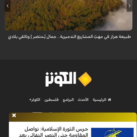
من قلب طبيعة هراز التي كانت يوماً من أجمل الموائل الطبيعية في إيران، يحذر
المعد من كارثة بيئية: "وحش الأعمال والمشاريع التدميرية تنهش بجسم
طبيعة إيران...
طبيعة هراز في مهبّ المشاريع التدميرية... جمال يُحتضر | وثائقي بلادي
الرئيسية
الأحدث
البرامج
فلسطين
الكوثر+
حرس الثورة الإسلامية: نواصل
المقاومة حتى النصر النهائي بعد