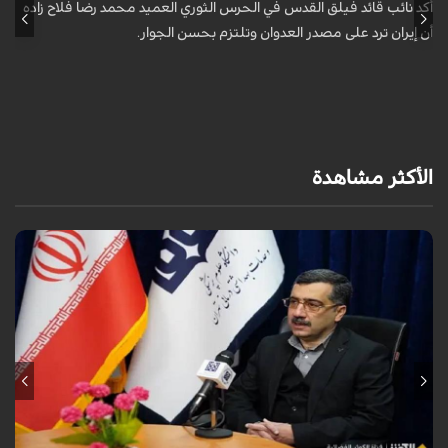
ا
أكد نائب قائد فيلق القدس في الحرس الثوري العميد محمد رضا فلاح زاده
أن إيران ترد على مصدر العدوان وتلتزم بحسن الجوار.
أ
آ
ي
الأكثر مشاهدة
قال معاون وزير الصحة الإيراني لشؤون البحوث والتكنولوجيا، شاهين آخوندزاده،
إن التحقيقات التي أجرتها وزارة الصحة بشأن قصف مدينة لامِرد في محافظة
فارس أظ...