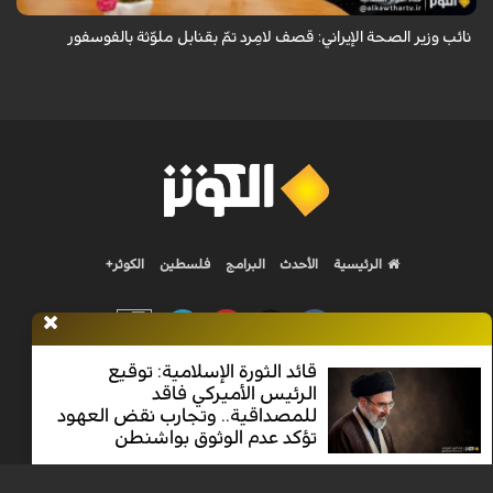
نائب وزير الصحة الإيراني: قصف لامِرد تمّ بقنابل ملوّثة بالفوسفور
الرئيسية
الأحدث
البرامج
فلسطين
الكوثر+
قائد الثورة الإسلامية: توقيع
الرئيس الأميركي فاقد
Nilesat 11900 V | Badr 8 11747 V | Badr5 12284 V
للمصداقية.. وتجارب نقض العهود
تؤكد عدم الوثوق بواشنطن
جميع الحقوق محفوظة