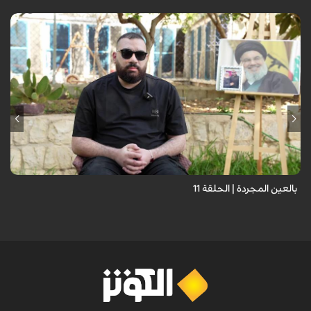
برنامج "بالعين المجردة" هو توثيق إنسانيٌّ شجاعٌ للحياة تحت وطأة الحرب،
حيث نستمع فيه إلى شهاداتٍ حيّةٍ لأشخاص عايشوا التفجيرات والدمار، فنرى
بعيونهم ت...
بالعين المجردة | الحلقة 11