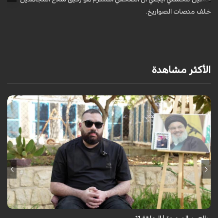
خلف منصات الصواريخ.
الأكثر مشاهدة
برنامج "بالعين المجردة" هو توثيق إنسانيٌّ شجاعٌ للحياة تحت وطأة الحرب،
حيث نستمع فيه إلى شهاداتٍ حيّةٍ لأشخاص عايشوا التفجيرات والدمار، فنرى
بعيونهم ت...