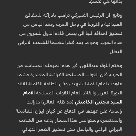
بداتها هي نفسها.
وتابع: ان الرئيس الاميركي ترامب بادراكه للحقائق
الميدانية والتورط في وحل الحرب وبعد الياس من
تحقيق اهدافه لجا الى بعض قادة الدول للخروج من
هذه الحرب، وهو ما يعد فخرا عظيما للشعب الايراني
البطل.
وختم اللواء عبداللهي: في هذه المرحلة الحساسة من
الحرب، فان القوات المسلحة الايرانية المقتدرة مثلما
عاهدت امام الامة الشهيد ، وفي الطاعة الكاملة لقائد
الثورة العزيز والقائد العام للقوات المسلحة
الامام
السيد مجتبى الخامنئي
(مد ظله العالي) مازالت
راسخة على عهدها في الدفاع عن كيان ايران الشامخة
والمنتصرة وستواصل هذا المسار بدعم من الشعب
الايراني الواعي والباسل حتى تحقيق النصر النهائي