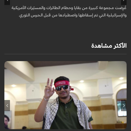
عُرِضت مجموعة كبيرة من بقايا وحطام الطائرات والمسيّرات الأمريكية
أ
والإسرائيلية التي تم إسقاطها واصطيادها من قبل الحرس الثوري.
ا
و
الأكثر مشاهدة
برنامج "بالعين المجردة" هو توثيق إنسانيٌّ شجاعٌ للحياة تحت وطأة الحرب،
حيث نستمع فيه إلى شهاداتٍ حيّةٍ لأشخاص عايشوا التفجيرات والدمار، فنرى
بعيونهم ت...