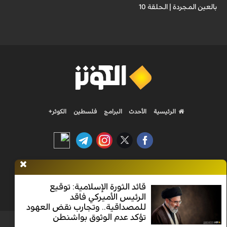
بالعين المجردة | الحلقة 10
الرئيسية
الأحدث
البرامج
فلسطين
الكوثر+
Nilesat 11900 V | Badr 8 11747 V | Badr5 12284 V
قائد الثورة الإسلامية: توقيع
الرئيس الأميركي فاقد
جميع الحقوق محفوظة
للمصداقية.. وتجارب نقض العهود
تؤكد عدم الوثوق بواشنطن