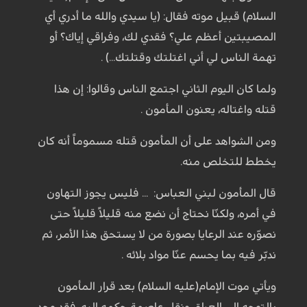
السلام) قبيل موته فقال: (يا سيدي والله ما أدري أي
المصيبتين أعظم علي؟ فقدي لك، وفراقي إياك؟ أو
تهمة الناس لي أني اغتلتك وقتلتك...) .
ولما كان اليوم الثاني اجتمع الناس وقالوا: إن هذا
قتله واغتاله، يعنون المأمون .
ومن الشواهد على أن المأمون قتله مسموماً أنه كان
يخطط للتخلص منه.
قال المأمون لبني العباس: ... فليس يجوز التهاون
في أمره، ولكنّا نحتاج أن نضع منه قليلاً قليلاً حتى
نصوّره عند الرعايا بصورة من لا يستحق هذا الأمر، ثم
ندبّر فيه بما يحسم عنّا مواد بلائه .
ويأتي موت الإمام(عليه السلام) بعد قرار المأمون
بالتوجه إلى العراق ونقل عاصمة حكمه إليه، فقد وجد