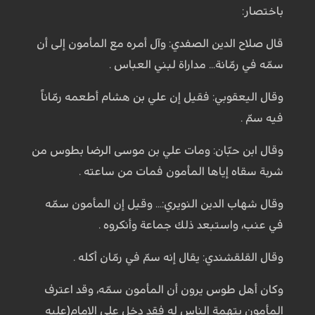
باختصار:
قال صلاح الدين الصفدي: وآل أمره مع المأمون إلى أن
سمّه في رمّانة... مداراة لبني العباس .
وقال اليعقوبي: فقيل إن علي بن هشام أطعمه رمّاناً
فيه سمّ .
وقال ابن حبّان: ومات علي بن موسى الرضا بطوس من
شربة سقاه إياها المأمون فمات من ساعته .
وقال شهاب الدين النويري:... وقيل إن المأمون سمّه
في عنب، واستبعد ذلك جماعة وأنكروه .
وقال القلقشندي: يقال إنه سمّ في رمّان أكله .
وكان أهل طوس يرون أن المأمون سمّه، وقد اعترف
المأمون بتهمة الناس له فقد دخل على الإمام(عليه