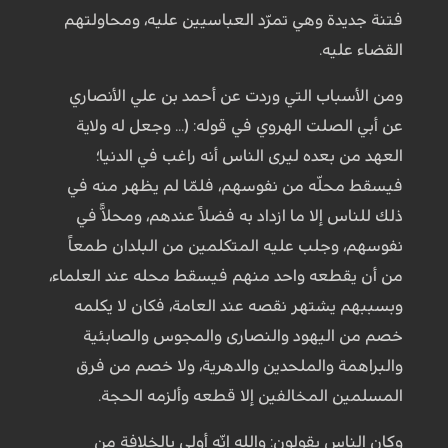
فتنة جديدة وهي تمرّد العباسيين عليه، ومحاولتهم
القضاء عليه.
ومن الأسباب التي وردت عن أحمد بن علي الأنصاري
عن أبي الصلت الهروي في قوله: (... وجعل له ولاية
العهد من بعده ليرى الناس أنه راغب في الدنيا؛
فيسقط محلّه من نفوسهم، فلمّا لم يظهر منه في
ذلك للناس إلا ما ازداد به فضلاً عندهم، ومحلاًّ في
نفوسهم، وجلب عليه المتكلمين من البلدان طمعاً
من أن يقطعه واحد منهم فيسقط محله عند العلماء،
وبسببهم يشتهر نقصه عند العامة، فكان لا يكلمه
خصم من اليهود والنصارى والمجوس والصابئية
والبراهمة والملحدين والدهرية، ولا خصم من فرق
المسلمين المخالفين إلا قطعه وألزمه الحجة.
وكان الناس يقولون: والله إنّه أولى بالخلافة من