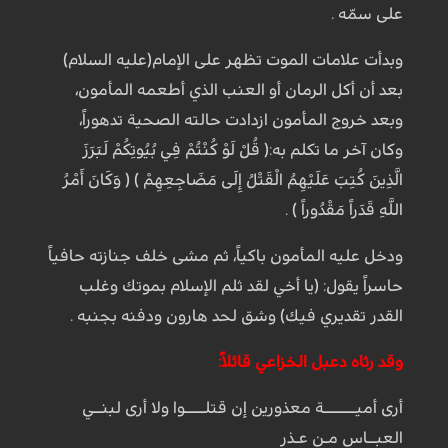
على سمّه .
وبدأت علامات الموت تظهر على الإمام(عليه السلام)
بعد أن أكل الرمان أو العنب الذي أطعمه المأمون،
وبعد خروج المأمون ازدادت حالته الصحية تدهوراً،
وكان آخر ما تكلم به:( قُلْ لَوْ كُنْتُمْ فِي بُيُوتِكُمْ لَبَرَزَ
الَّذِينَ كُتِبَ عَلَيْهِمُ الْقَتْلُ إِلَى مَضَاجِعِهِمْ ) ( وَكَانَ أَمْرُ
اللَّهِ قَدَراً مَقْدُوراً ) .
ودخل عليه المأمون باكياً، ثم مشى خلف جنازته حافياً
حاسراً يقول: (يا أخي لقد ثلم الإسلام بموتك وغلب
القدر تقديري فيك) وشق لحد هارون ودفنه بجنبه .
وقد رثاه دعبل الخزاعي قائلاً:
أرى أميــــــــة معذورين إن قتلـــــوا ولا أرى لبنــي
العبــاس مـن عـذر