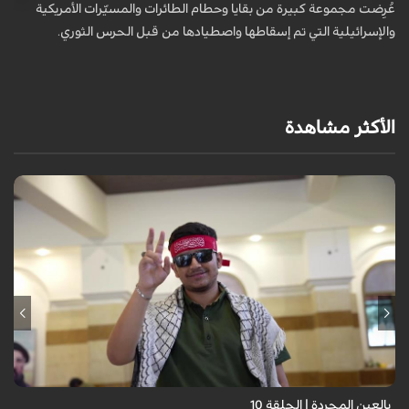
عُرِضت مجموعة كبيرة من بقايا وحطام الطائرات والمسيّرات الأمريكية
أ
والإسرائيلية التي تم إسقاطها واصطيادها من قبل الحرس الثوري.
ا
و
الأكثر مشاهدة
برنامج "بالعين المجردة" هو توثيق إنسانيٌّ شجاعٌ للحياة تحت وطأة الحرب،
حيث نستمع فيه إلى شهاداتٍ حيّةٍ لأشخاص عايشوا التفجيرات والدمار، فنرى
بعيونهم ت...
بالعين المجردة | الحلقة 10