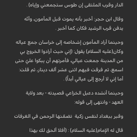
الدار وقرب الملتقى إن طوس ستجمعني وإياه) .
وقال ابن حجر: أخبر بأنه يموت قبل المأمون، وأنّه
يدفن قرب الرشيد فكان كما أخبر .
وحينما أراد المأمون إشخاصه إلى خراسان جمع عياله
وكان(عليه السلام) يقول: (إني حيث أرادوا الخروج بي
من المدينة جمعت عيالي، فأمرتهم أن يبكوا عليّ حتى
اسمع، ثم فرقت فيهم اثنى عشر ألف دينار، ثم قلت:
أما إني لا أرجع إلى عيالي أبداً) .
وحينما أنشده دعبل الخزاعي قصيدته - بعد ولاية
العهد - وانتهى إلى قوله:
وقبر ببغداد لنفس زكية تضمّنها الرحمن في الغرفات
قال له الإمام(عليه السلام) : (أفلا ألحق لك بهذا