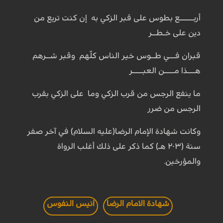
أربـــــــع بطوس على قبر الزكي به إن كنت تربع من
دين على خـطــر
قبران فـــي طــوس خير الناس كلّهم وقبر شــرهم
هــــذا مـــــن العبـــــر
ما ينفع الرجس من قرب الزكي وما على الزكي بقرب
الرجس من ضرر
وكانت شهادة الإمام الرضا(عليه السلام) في آخر صفر
سنة (٢٠٣ هـ) كما ذكر على ذلك أغلب الرواة
والمؤرخين.
شهادة الامام الرضا
انيس النفوس