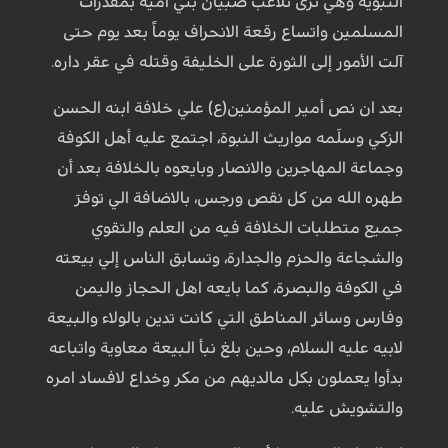
النبوية وهي ترى تلاعب صبيان بني أُمية بمقدرات
المسلمين واتساع رقعة الانحراف يوماً بعد يوم حتى
آلت الأمور إلى الثورة على الخليفة وقتله في عقر داره.
بعد ان نص أمير المؤمنين(ع) علي خلافة ابنه الحسن
الزكي وسلَمه مواريث النبوة، اجتمع عليه أهل الكوفة
وجماعة المهاجرين والانصار وبايعوه بالخلافة بعد أن
طهره الله من كل نقص ورجس، بالاضافة الي توفرَ
جميع متطلبات الخلافة فيه من العلم والتقوي
والشجاعة والحزم والجدارة، وتسابق الناس إلي بيعته
في الكوفة والبصرة، كما بايعه اهل الحجاز واليمن
وفارس وسائر المناطق التي كانت تدين بالولاء والبيعة
لابيه عليه السلام، وحين بلغ نبأ البيعة معاوية واتباعه
بدأوا يعملون بكل مالديهم من مكر وخداع لافساد امره
والتشويش عليه.