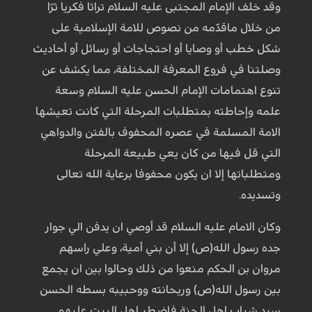
وقد خلف الإمام المجتبى عليه السلام تراثا فكريا ثرّا
من خلال ماقدّمه من نصوص للامة الإسلامية على
شكل خطب أو وصايا أو احتجاجات أو رسائل أو أحاديث
وصلتنا في فروع المعرفة المختلفة، مما يكشف عن
تنوع اهتمامات الإمام الحسن عليه السلام وسعة
علمه وإحاطته بمتطلبات المرحلة التي كانت تعيشها
الامة المسلمة في عصره المحفوف بالفتن والدواهي
التي قل فيها من كان يعي طبيعة المرحلة
ومتطلباتها إلا ان يكون محفوفا برعاية الله تعالى
وتسديده.
وكان الامام عليه السلام قد أوصي ان يدفن الي جوار
جده رسول الله(ص) إلا أن بني أمية، وعلي راسهم
مروان بن الحكم منعوا من ذلك وحالوا بين ان يجمع
بين رسول الله(ص) وريحانته ووحبيبه بسطه الحسن
سيد شباب اهل الجنة فاضطر اهل البيت عليهم