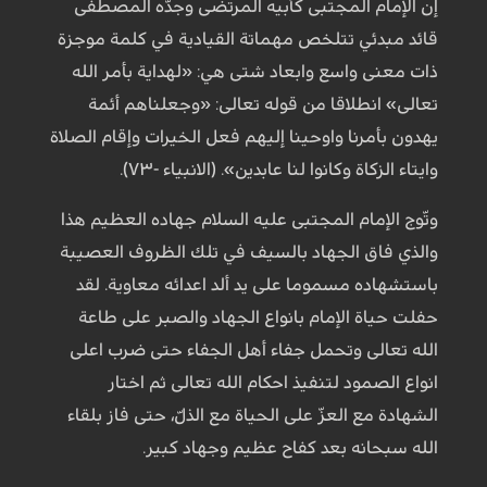
إن الإمام المجتبى كأبيه المرتضى وجدّه المصطفى
قائد مبدئي تتلخص مهماتة القيادية في كلمة موجزة
ذات معنى واسع وابعاد شتى هي: «لهداية بأمر الله
تعالى» انطلاقا من قوله تعالى: «وجعلناهم أئمة
يهدون بأمرنا واوحينا إليهم فعل الخيرات وإقام الصلاة
وايتاء الزكاة وكانوا لنا عابدين». (الانبياء -۷۳).
وتّوج الإمام المجتبى عليه السلام جهاده العظيم هذا
والذي فاق الجهاد بالسيف في تلك الظروف العصيبة
باستشهاده مسموما على يد ألد اعدائه معاوية. لقد
حفلت حياة الإمام بانواع الجهاد والصبر على طاعة
الله تعالى وتحمل جفاء أهل الجفاء حتى ضرب اعلى
انواع الصمود لتنفيذ احكام الله تعالى ثم اختار
الشهادة مع العزّ على الحياة مع الذلّ، حتى فاز بلقاء
الله سبحانه بعد كفاح عظيم وجهاد كبير.