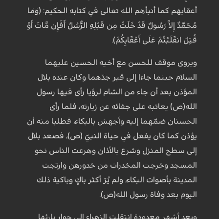
أعقابهم كما أنبأهم الله تعالى في كتابه الحكيم: (وَمَا
مُحَمَّدٌ إِلاَّ رَسُولٌ قَدْ خَلَتْ مِن قَبْلِهِ الرُّسُلُ أَفَإِن مَّاتَ أَوْ
قُتِلَ انقَلَبْتُمْ عَلَى أَعْقَابِكُمْ).
ويروى موقف للحسن مع أخيه الحسين عليهما
السلام حينما جاءا إلى قبر جدّهما وكان عنده بلال
المؤذن بعد أن جاء من الشام لرؤيا رأى فيها رسول
الله(ص) يعاتبه على جفائه عن زيارته، فلما رأى
الحسنان ضمّهما إليه وأجهش بالبكاء، فطلبا منه أن
يؤذن كما كان يفعل في حياة النبيّ (ص)، فصعد بلال
إلى سطح المنزل وشرع بالأذان وهرعت الناس نحو
المسجد وخرجت المخدرات من خدورهن وارتجت
المدينة بأصوات البكاء، ولم يُرَ أكثر باكٍ وباكية ذلك
اليوم بعد وفاة رسول الله(ص).
وبعد أشهر معدودة انتقلت الزهراء إلى جوار بارئها