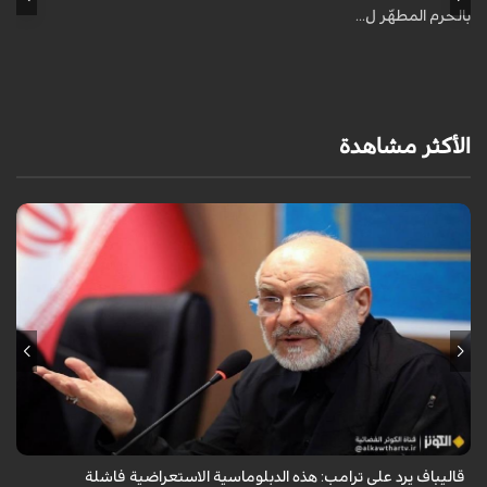
أ
بالحرم المطهّر ل...
الأكثر مشاهدة
أكد رئيس مجلس الشورى الإسلامي الإيراني أن التصريحات الاستعراضية
والتهديدات المتكررة لم تعد تُجدي نفعاً، واصفاً إياها بالدبلوماسية الفاشلة.
قاليباف يرد على ترامب: هذه الدبلوماسية الاستعراضية فاشلة