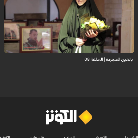
برنامج "بالعين المجردة" هو توثيق إنسانيٌّ شجاعٌ للحياة تحت وطأة الحرب، حيث
نستمع فيه إلى شهاداتٍ حيّةٍ لأشخاص عايشوا التفجيرات والدمار، فنرى بعيونهم
ت...
بالعين المجردة | الحلقة 08
الرئيسية
الأحدث
البرامج
فلسطين
الكوثر+