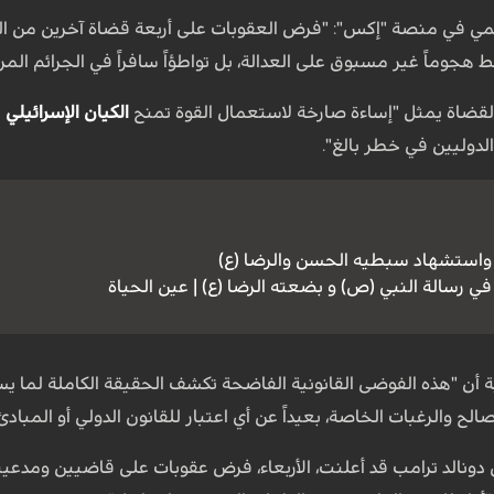
ي في منصة "إكس": "فرض العقوبات على أربعة قضاة آخرين من الم
جوماً غير مسبوق على العدالة، بل تواطؤاً سافراً في الجرائم ال
القضاة يمثل "إساءة صارخة لاستعمال القوة تمنح
الكيان الإسرائيلي
ح
لدوليين في خطر بالغ".
واستشهاد سبطيه الحسن والرضا (ع)
 في رسالة النبي (ص) و بضعته الرضا (ع) | عين الحياة
 أن "هذه الفوضى القانونية الفاضحة تكشف الحقيقة الكاملة لما يسمى
 والرغبات الخاصة، بعيداً عن أي اعتبار للقانون الدولي أو المبادئ ا
ي دونالد ترامب قد أعلنت، الأربعاء، فرض عقوبات على قاضيين ومدع