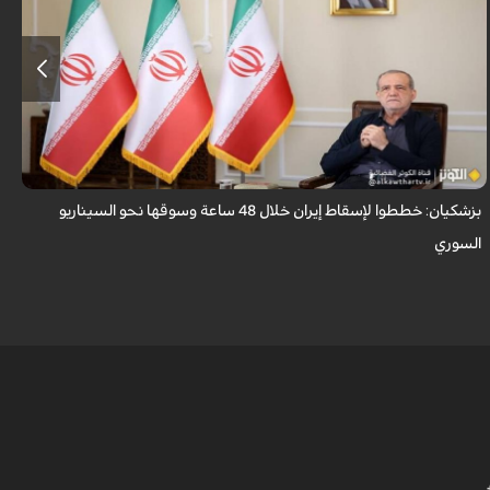
قال الرئيس الايراني مسعود بزشكيان ان الأعداء وضعوا خططًا وتصوروا أن
بإمكانهم السيطرة على إيران خلال 48 ساعة كما فعلوا مع سوريا.
بزشكيان: خططوا لإسقاط إيران خلال 48 ساعة وسوقها نحو السيناريو
و
السوري
ا