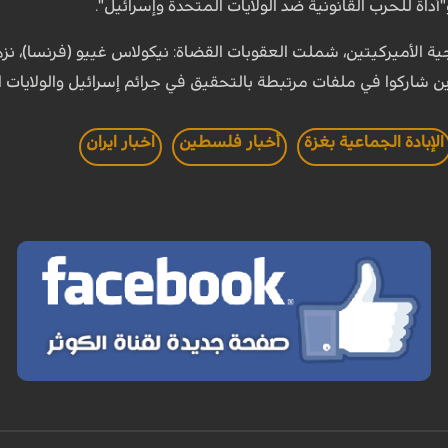
"أداة للحرب القانونية ضد الولايات المتحدة وإسرائيل".
ارجية الأميركيتين، شملت العقوبات القضاة: نيكولاس غييو (فرنسا)، 
ين شاركوا في ملفات مرتبطة بالتحقيق في جرائم إسرائيل والولايات ا
الإبادة الجماعية بغزة
أخبار فلسطين
اخبار ايران