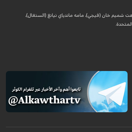
نزهت شميم خان (فيجي)، مامه ماندياي نيانغ (السنغال)،
لمتحدة.