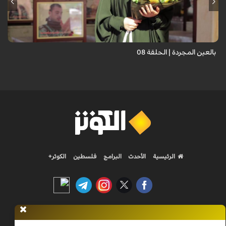
برنامج "بالعين المجردة" هو توثيق إنسانيٌّ شجاعٌ للحياة تحت وطأة الحرب،
حيث نستمع فيه إلى شهاداتٍ حيّةٍ لأشخاص عايشوا التفجيرات والدمار، فنرى
بعيونهم ت...
بالعين المجردة | الحلقة 08
الرئيسية
الأحدث
البرامج
فلسطين
الكوثر+
Nilesat 11900 V | Badr 8 11747 V | Badr5 12284 V