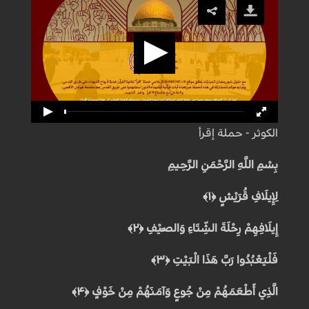
الكوثر - حملة إقرأ
بِسْمِ اللَّهِ الرَّحْمَنِ الرَّحِيمِ
لِإِيلَافِ قُرَيْشٍ ﴿۱﴾
إِيلَافِهِمْ رِحْلَةَ الشِّتَاءِ وَالصَّيْفِ ﴿۲﴾
فَلْيَعْبُدُوا رَبَّ هَذَا الْبَيْتِ ﴿۳﴾
الَّذِي أَطْعَمَهُمْ مِنْ جُوعٍ وَآمَنَهُمْ مِنْ خَوْفٍ ﴿۴﴾