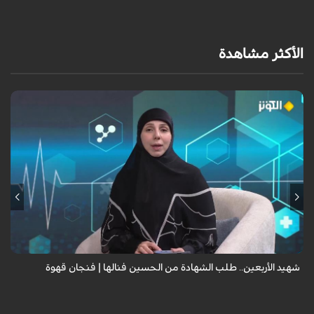
الأكثر مشاهدة
في أربعين 2014 وقف حسين عند شباك ضريح الحسين وقال: "أنا الآن ضيفك،
أريد في العام القادم أن أكون ضيفك في الجنة".. وبعد عام استشهد ودُفن في
ليلة الأربعي...
شهيد الأربعين.. طلب الشهادة من الحسين فنالها | فنجان قهوة