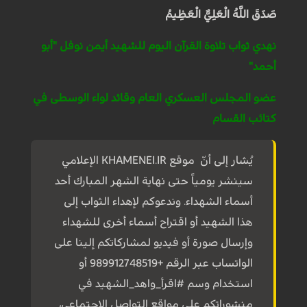
صَدَقَ اللَّهُ الْعَلِيُّ الْعَظِيمُ
نهدي ثواب تلاوة القرآن اليوم للشهيد أيمن نوفل "أبو
أحمد"
عضو المجلس العسكري العام وقائد لواء الوسطى في
كتائب القسام
يُشار إلى أنّ موقع KHAMENEI.IR الإعلامي
سينشر يومياً حتى نهاية الشهر المبارك أحد
أسماء الشهداء. وندعوكم لإهداء الثواب إلى
هذا الشهيد أو اقتراح أسماء أخرى للشهداء
وإرسال صورة أو فيديو لمشاركاتكم إلينا على
الواتساب عبر الرقم +989912748519 أو
استخدام وسم #اقرأ_واهد_الشهيد في
منشوراتكم على مواقع التواصل الإجتماعي،