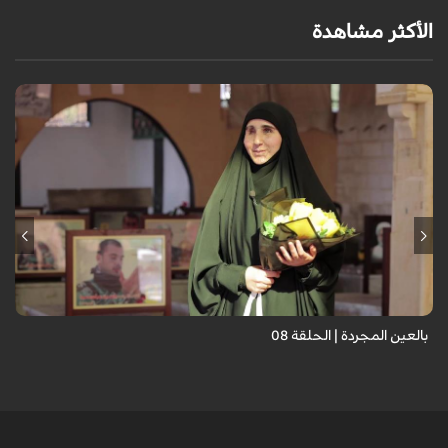
الأكثر مشاهدة
برنامج "بالعين المجردة" هو توثيق إنسانيٌّ شجاعٌ للحياة تحت وطأة الحرب،
حيث نستمع فيه إلى شهاداتٍ حيّةٍ لأشخاص عايشوا التفجيرات والدمار، فنرى
بعيونهم ت...
بالعين المجردة | الحلقة 08