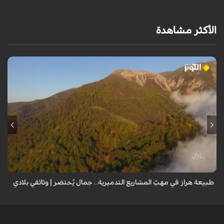
الأكثر مشاهدة
من قلب طبيعة هراز التي كانت يوماً من أجمل الموائل الطبيعية في إيران، يحذر
المعد من كارثة بيئية: "وحش الأعمال والمشاريع التدميرية تنهش بجسم
طبيعة إيران...
طبيعة هراز في مهبّ المشاريع التدميرية... جمال يُحتضر | وثائقي بلادي