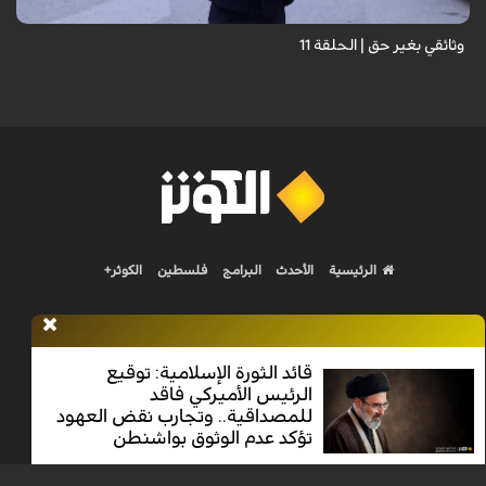
وثائقي بغير حق | الحلقة 11
الرئيسية
الأحدث
البرامج
فلسطين
الكوثر+
قائد الثورة الإسلامية: توقيع
الرئيس الأميركي فاقد
Nilesat 11900 V | Badr 8 11747 V | Badr5 12284 V
للمصداقية.. وتجارب نقض العهود
تؤكد عدم الوثوق بواشنطن
جميع الحقوق محفوظة