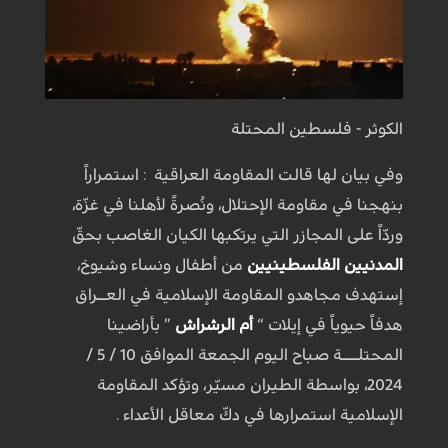
الكوثر - فلسطين المحتلة
وفي بيان لها قالت المقاومة العراقية : استمراراً
بنهجنا في مقاومة الإحتلال، ونُصرةً لأهلنا في غزّة،
وردّاً على المجازر التي يرتكبها الكيان الغاصب بحقّ
المدنيين الفلسطينيين
من أطفال ونساء وشيوخ،
إستهدف مجاهدو المقاومة الإسلامية في العــراق
هدفاً حيوياً في إيلات “
أم الرشراش
” بأراضينا
المحتلــــة صباح اليوم الجمعة الموافق 10 / 5 /
2024، بواسطة الطيران مسيّر، وتؤكد المقاومة
الإسلامية استمرارها في دكّ معاقل الأعداء .