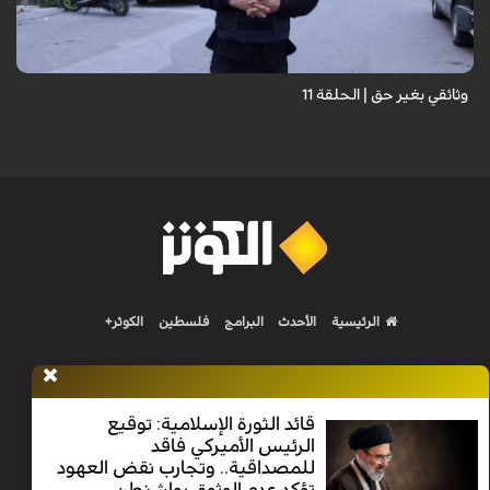
وثائقي بغير حق | الحلقة 11
الرئيسية
الأحدث
البرامج
فلسطين
الكوثر+
قائد الثورة الإسلامية: توقيع
الرئيس الأميركي فاقد
Nilesat 11900 V | Badr 8 11747 V | Badr5 12284 V
للمصداقية.. وتجارب نقض العهود