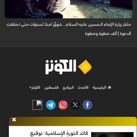
تُطفئ ش...
حلمُ زيارة الإمام الحسين عليه السلام... شوقٌ امتدّ لسنوات حتى تحققت
الدعوة | ألف خطوة وخطوة
الرئيسية
الأحدث
البرامج
فلسطين
الكوثر+
Nilesat 11900 V | Badr 8 11747 V | Badr5 12284 V
قائد الثورة الإسلامية: توقيع