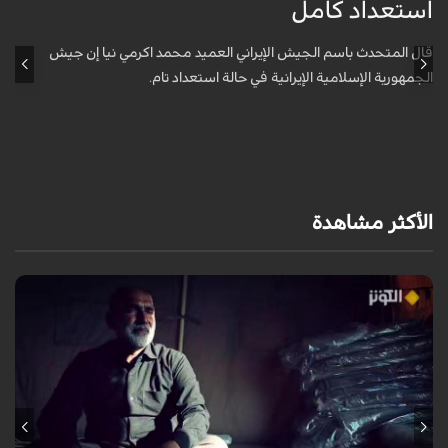
استعداد كامل
ل
قال المتحدث باسم الجيش الإيراني العميد محمد اكرمي نيا إن جيش
الجمهورية الإسلامية الإيرانية في حالة استعداد تام.
ا
الأكثر مشاهدة
يروي عددٌ من الزائرين مشاعر الشوق التي لازمتهم لسنوات وهم يتمنون زيارة
الإمام الحسين عليه السلام، مؤكدين أن العقبات المادية والظروف الشخصية لم