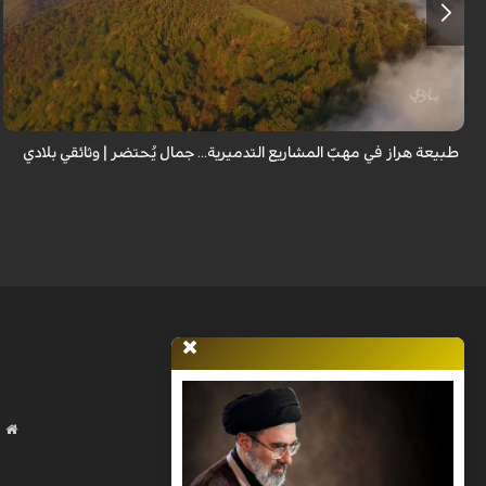
من قلب طبيعة هراز التي كانت يوماً من أجمل الموائل الطبيعية في إيران، يحذر
المعد من كارثة بيئية: "وحش الأعمال والمشاريع التدميرية تنهش بجسم طبيعة
إيران...
طبيعة هراز في مهبّ المشاريع التدميرية... جمال يُحتضر | وثائقي بلادي