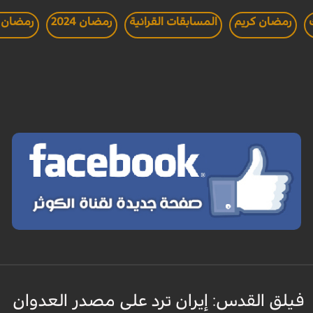
رمضان كريم
المسابقات القرانية
رمضان 2024
رمضان 1445
فيلق القدس: إيران ترد على مصدر العدوان