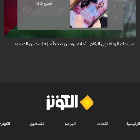
رواية مؤثرة لعروس من غزة كانت تستعد ليوم زفافها، جهزت كل شيء من ذهب
وملابس وجهاز العرس، لكن قبل ساعات من الموعد استهدف القصف منزل زوجها
ليفقدا كل شيء ...
من حلم الزفاف إلى الركام... أحلام زوجين تتحطّم | فلسطين الصمود
الرئيسية
الأحدث
البرامج
فلسطين
الكوثر+