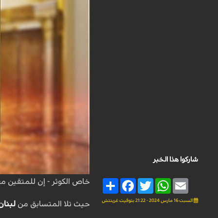
شاركوا هذا الخبر
خاص الكوثر - إن للمتقين مفا
Share
Facebook
Twitter
WhatsApp
Email
السبت 16 مارس 2024 - 21:22 بتوقيت غرينتش
حيث تلا المتسابق من
لبنان