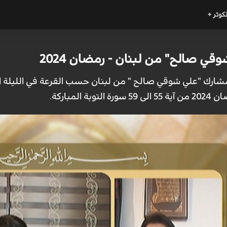
لكوثر +
وقي صالح" من لبنان - رمضان 2024
لمشارك "علي شوقي صالح " من لبنان حسب القرعة في الليلة ا
المباركة.