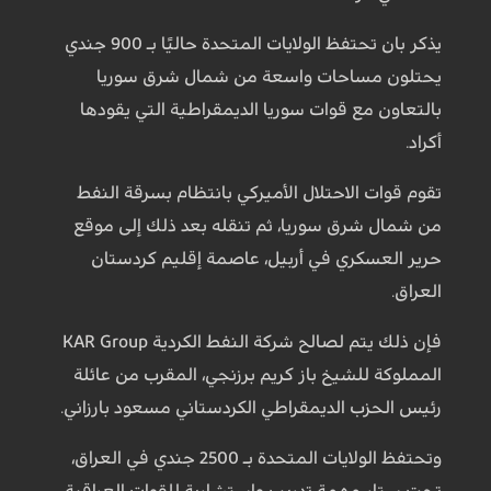
يذكر بان تحتفظ الولايات المتحدة حاليًا بـ 900 جندي
يحتلون مساحات واسعة من شمال شرق سوريا
بالتعاون مع قوات سوريا الديمقراطية التي يقودها
أكراد.
تقوم قوات الاحتلال الأميركي بانتظام بسرقة النفط
من شمال شرق سوريا، ثم تنقله بعد ذلك إلى موقع
حرير العسكري في أربيل، عاصمة إقليم كردستان
العراق.
فإن ذلك يتم لصالح شركة النفط الكردية KAR Group
المملوكة للشيخ باز كريم برزنجي، المقرب من عائلة
رئيس الحزب الديمقراطي الكردستاني مسعود بارزاني.
وتحتفظ الولايات المتحدة بـ 2500 جندي في العراق،
تحت ستار مهمة تدريب واستشارية للقوات العراقية.