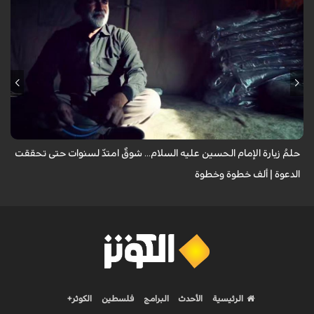
يروي عددٌ من الزائرين مشاعر الشوق التي لازمتهم لسنوات وهم يتمنون زيارة
الإمام الحسين عليه السلام، مؤكدين أن العقبات المادية والظروف الشخصية لم
تُطفئ ش...
حلمُ زيارة الإمام الحسين عليه السلام... شوقٌ امتدّ لسنوات حتى تحققت
الدعوة | ألف خطوة وخطوة
الرئيسية
الأحدث
البرامج
فلسطين
الكوثر+