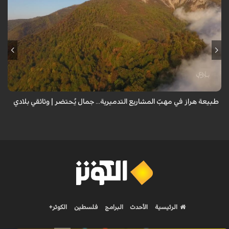
من قلب طبيعة هراز التي كانت يوماً من أجمل الموائل الطبيعية في إيران، يحذر
المعد من كارثة بيئية: "وحش الأعمال والمشاريع التدميرية تنهش بجسم
طبيعة إيران...
طبيعة هراز في مهبّ المشاريع التدميرية... جمال يُحتضر | وثائقي بلادي
الرئيسية
الأحدث
البرامج
فلسطين
الكوثر+