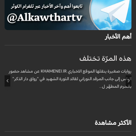
أهم الأخبار
هذه المرّة تختلف
م
ف
روايات صغيرة ينقلها الموقع الاخباري KHAMENEI.IR عن مشاهد حضور
الناس إلى جانب المرقد النوراني لقائد الثورة الشهيد في "رواق دار الذكر"
أ
بالحرم المطهّر ل...
الأكثر مشاهدة