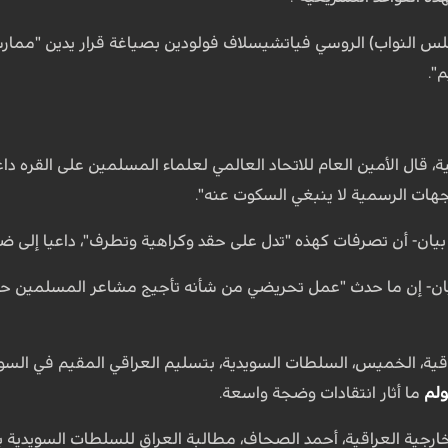
لس النواب) الروسي فياتشيسلاف فولودين بصياغة قرار يدين "مم
".
مية، قال الأمين العام للاتحاد العالمي لعلماء المسلمين على القره
ات الرسمية لا ينبغي السكوت عنه".
يان- أن تصرفات كهذه "تدل على حقد وكراهية وتطرف"، داعيا إلى ض
بيان- إن ما حدث "عمل تحريضي من شأنه تأجيج مشاعر المسلمين حو
راقية، الخميس، السلطات السويدية، بتسليم العراقي المقيم في الس
لم
ما أثار انتقادات وضجة واسعة.
لخارجية العراقية، أحمد الصحاف، مطالبة العراق للسلطات السويدية