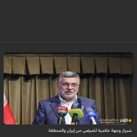
تُعدّ المراكز العلاجية في شيراز، بدعم من كفاءاتها المتخصّصة وتقنياتها الحديثة،
وجهةً للمرضى من داخل إيران وخارجها.
شيراز وجهة علاجية للمرضى من إيران والمنطقة