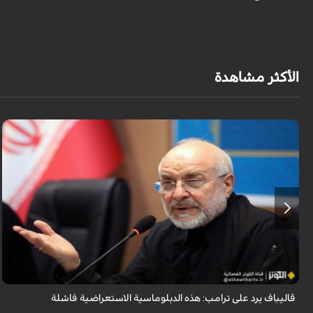
الأكثر مشاهدة
أكد رئيس مجلس الشورى الإسلامي الإيراني أن التصريحات الاستعراضية
والتهديدات المتكررة لم تعد تُجدي نفعاً، واصفاً إياها بالدبلوماسية الفاشلة.
قاليباف يرد على ترامب: هذه الدبلوماسية الاستعراضية فاشلة