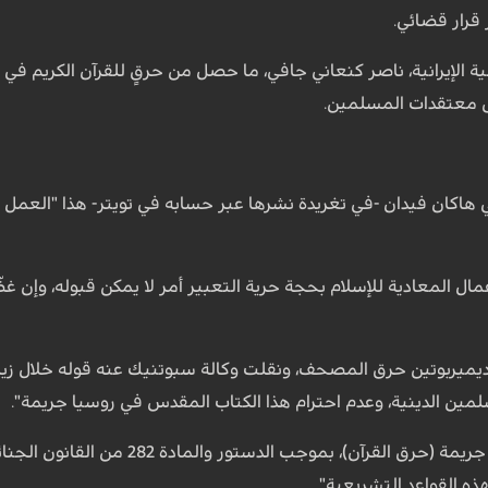
 قرار قضائي.
 الإيرانية، ناصر كنعاني جافي، ما حصل من حرقٍ للقرآن الكريم في ا
إلى معتقدات المسلمين.
ي هاكان فيدان -في تغريدة نشرها عبر حسابه في تويتر- هذا "العمل الد
مال المعادية للإسلام بحجة حرية التعبير أمر لا يمكن قبوله، وإن 
يميربوتين حرق المصحف، ونقلت وكالة سبوتنيك عنه قوله خلال زيارة 
مين الدينية، وعدم احترام هذا الكتاب المقدس في روسيا جريمة".
وأضاف بوتين "في بلدنا هذه جريمة (
هذه القواعد التشريعية".