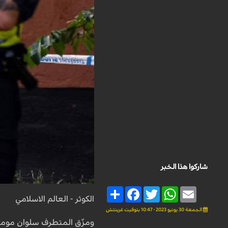
شاركوا هذا الخبر
Share
Facebook
Twitter
WhatsApp
Email
الكوثر - العالم الاسلامي
الجمعة 30 يونيو 2023 - 10:47 بتوقيت غرينتش
ومزّق المتطرف سلوان موميكا (37 عاما) نسخة من المصحف الشريف، وأضرم النار في