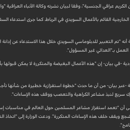
 الكريم عراقي الجنسية"، وفقا لبيان نشرته وكالة الأنباء العراقية "واع
لخارجية القائم بالأعمال السويدي في الرباط، كما جرى استدعاء ال
ة أنه "تم التعبير للدبلوماسي السويدي خلال هذا الاستدعاء عن إدانة 
العمل بـ"العدائي غير المسؤول".
دية -في بيان- إن "هذه الأعمال البغيضة والمتكررة لا يمكن قبولها 
ة -عبر بيان- من أن ما حدث "خطوة استفزازية خطيرة من شأنها تأج
رك سريع لنبذ مشاعر الكراهية والتعصب ووقف هذه الإساءات".
لى أن "تعمد استفزاز مشاعر المسلمين حول العالم في مناسبات إ
ويقف خلف هذه الإساءات المتكررة". ودعت الوزارة إلى "اتخاذ التد
امح".