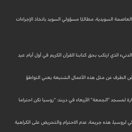
لعاصمة السويدية، مطالبًا مسؤولي السويد باتخاذ الإجراءات
نيء الذي ارتكب بحق كتابنا القرآن الكريم في أول أيام عيد
غضّ الطرف عن مثل هذه الأعمال الشنيعة يعني التواطؤ
لمسجد "الجمعة" الأربعاء في دربند: "روسيا تكن احتراما
حرق القرآن)، بموجب الدستور والمادة 282 من القانون الجنائي لروسيا، هذه جريمة، عدم الاحترام والتحريض على الكراهية