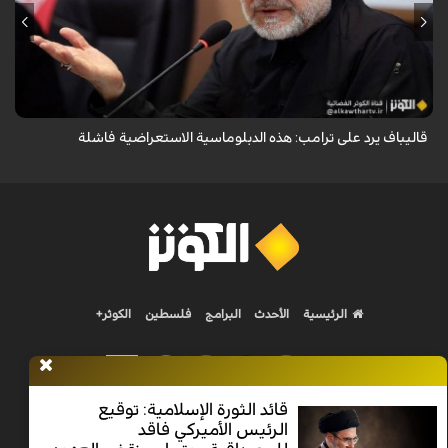
أكد رئيس مجلس الشورى الإسلامي الإيراني أن التصريحات الاستعراضية
والتهديدات المتكررة لم تعد تُجدي نفعاً، واصفاً إياها بالدبلوماسية الفاشلة.
قاليباف يرد على ترامب: هذه الدبلوماسية الاستعراضية فاشلة
الرئيسية
الأحدث
البرامج
فلسطين
الكوثر+
قائد الثورة الإسلامية: توقيع
الرئيس الأميركي فاقد
Nilesat 11900 V | Badr 8 11747 V | Badr5 12284 V