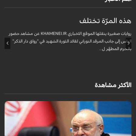
هذه المرّة تختلف
م
ف
روايات صغيرة ينقلها الموقع الاخباري KHAMENEI.IR عن مشاهد حضور
الناس إلى جانب المرقد النوراني لقائد الثورة الشهيد في "رواق دار الذكر"
أ
بالحرم المطهّر ل...
الأكثر مشاهدة