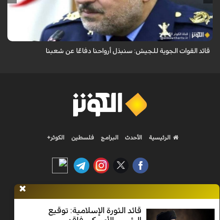
قال قائد القوات الجوية للجيش الايراني العميد الطيار بهمن بهمرد "ان القوات
الجوية للجيش ستبذل الأرواح دفاعًا عن الشعب الإيراني".
قائد القوات الجوية للجيش: سنبذل أرواحنا دفاعًا عن شعبنا
الرئيسية
الأحدث
البرامج
فلسطين
الكوثر+
Nilesat 11900 V | Badr 8 11747 V | Badr5 12284 V
قائد الثورة الإسلامية: توقيع