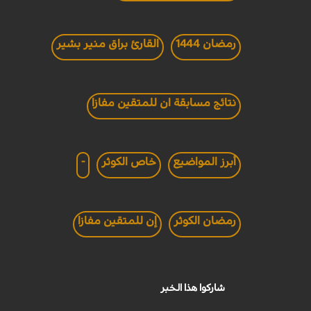
رمضان 1444
القارئ براق منير بشير
نتائج مسابقة ان للمتقين مفازا
أبرز المواضيع
خاص الكوثر
-
رمضان الكوثر
إن للمتقين مفازا
شاركوا هذا الخبر