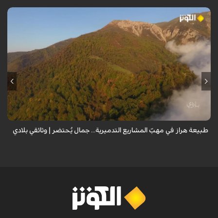
من قلب طبيعة هراز التي كانت يوماً من أجمل الموائل الطبيعية في إيران، يحذر
المعد من كارثة بيئية: "وحش الأعمال والمشاريع التدميرية تنهش بجسم
طبيعة إيران...
طبيعة هراز في مهبّ المشاريع التدميرية... جمال يُحتضر | وثائقي بلادي