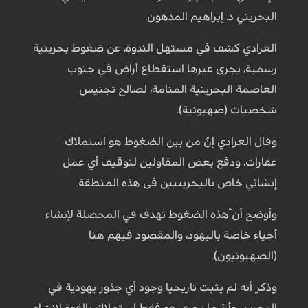
البحريني د. إبراهيم المدهون. ‏
العرادي كشف في مستهل الندوة، عن ضغوط بحرينية
رسمية، يجري عبرها استقطاع أراض في ‏جنوب
العاصمة البحرينية المنامة، لصالح تجنيس
شخصيات (صهيونية). ‏
وقال العرادي إنّ من بين الضغوط هو استملاك
عقارات، ودفع بعض المقاولين لتوقيف أي عمل
‏إنشائي خاص بالبحرينيين في هذه المنطقة. ‏
وأوضح أن ّهذه الضغوط تهدف في المحصلة لإنشاء
أحياء خاصة باليهود، والمقصود فيهم هنا
‏‏(الصهيونيون). ‏
وذكر أنه لم يثبت تاريخيا وجود أي جذور يهودية في
البحرين، وأنّ ما يجري هو فقط استملاك ‏بالقوة لإنشاء