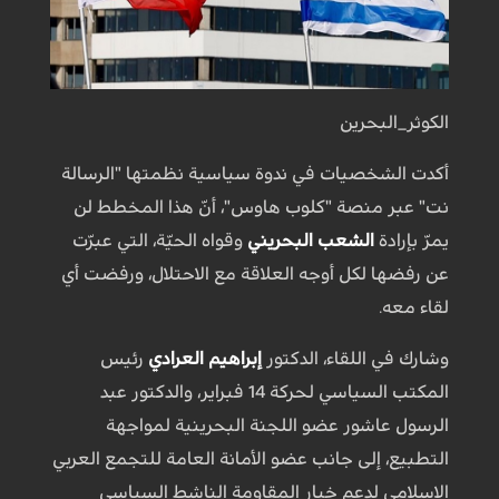
الكوثر_البحرين
أكدت الشخصيات في ندوة سياسية نظمتها "الرسالة
نت" عبر منصة "كلوب هاوس"، أنّ هذا ‏المخطط لن
يمرّ بإرادة
الشعب البحريني
وقواه الحيّة، التي عبرّت
عن رفضها لكل أوجه العلاقة مع ‏الاحتلال، ورفضت أي
لقاء معه. ‏
وشارك في اللقاء، الدكتور
إبراهيم العرادي
رئيس
المكتب السياسي لحركة 14 فبراير، والدكتور ‏عبد
الرسول عاشور عضو اللجنة البحرينية لمواجهة
التطبيع، إلى جانب عضو الأمانة العامة ‏للتجمع العربي
الإسلامي لدعم خيار المقاومة الناشط السياسي