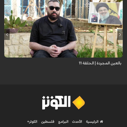
برنامج "بالعين المجردة" هو توثيق إنسانيٌّ شجاعٌ للحياة تحت وطأة الحرب،
حيث نستمع فيه إلى شهاداتٍ حيّةٍ لأشخاص عايشوا التفجيرات والدمار، فنرى
بعيونهم ت...
بالعين المجردة | الحلقة 11
الرئيسية
الأحدث
البرامج
فلسطين
الكوثر+