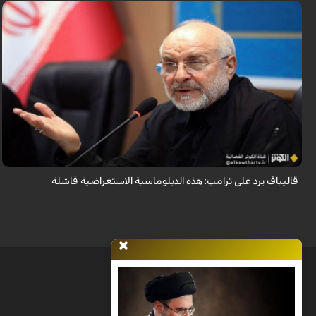
أكد رئيس مجلس الشورى الإسلامي الإيراني أن التصريحات الاستعراضية
والتهديدات المتكررة لم تعد تُجدي نفعاً، واصفاً إياها بالدبلوماسية الفاشلة.
قاليباف يرد على ترامب: هذه الدبلوماسية الاستعراضية فاشلة