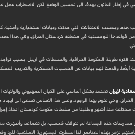
في إطار القانون يهدف الى تحسين الوضع، لكن الاضطراب عمل غير 
ب هذه، وبحسب الاعتقالات التي حدثت وبيانات استخبارية وأمنية، 
من قواعدها اللوجستية في منطقة كردستان العراق، وفي هذا الصدد ا
ي.
منذ فترة طويلة الحكومة العراقية، والسلطات في اربيل، بسبب تواجد
 أيضًا، وقدمنا لهم بيانات عن العمليات العسكرية والتدريب العسكر
معادية لإيران
تعتمد بشكل أساسي على الكيان الصهيوني والولايات ال
العراق، وهي تقوم بهذا الوجود، وعلى هذا الاساس تسعى الى ايجاد حال
ت مختلفة منذ أشهر وطلبنا من سلطات حكومة كردستان اتخاذ إجراء
 ممارسات هذه الجماعة لم تتوقف فحسب، بل تتصاعد، وأظهرت معلومات
قامتهم تزخر بهذه العناصر. لذا اضطرت الجمهورية الاسلامية للرد وقد 