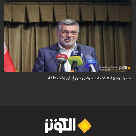
تُعدّ المراكز العلاجية في شيراز، بدعم من كفاءاتها المتخصّصة وتقنياتها الحديثة،
وجهةً للمرضى من داخل إيران وخارجها.
شيراز وجهة علاجية للمرضى من إيران والمنطقة