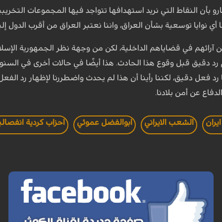
و بأن النقاط التي نريد استهدافها تتواجد فيها المجموعات التخريبية. 
 أي نوايا توسعية بشأن العراق، واننا نعتبر العراق من أقرب الدول إلين
 آرائهم في قضاياهم الداخلية، لكن من وجهة نظر الجمهورية الإسلامي
م رد دقيق قبل وقوع هذا الحادث. هذا أيضًا في حالات أخرى في السن
 رد فعل دقيق، لكننا رأينا أن هذا لم يحدث واضطررنا لإظهار رد الفع
لدفاع عن أمن بلادنا.
يران
الشعب الايراني
ابوالفضل عموئي
احزاب كردية انفصالي