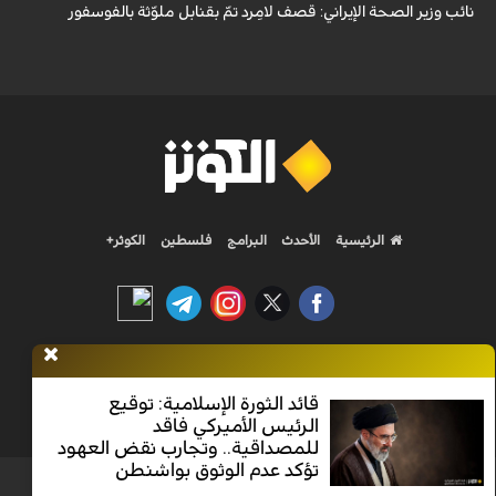
نائب وزير الصحة الإيراني: قصف لامِرد تمّ بقنابل ملوّثة بالفوسفور
الرئيسية
الأحدث
البرامج
فلسطين
الكوثر+
Nilesat 11900 V | Badr 8 11747 V | Badr5 12284 V
قائد الثورة الإسلامية: توقيع
الرئيس الأميركي فاقد
جميع الحقوق محفوظة
للمصداقية.. وتجارب نقض العهود
تؤكد عدم الوثوق بواشنطن